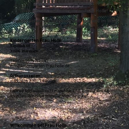
und schenken Geborgenheit.
Willkommen im Kindergarten Frau Holle!
Welche Geheimnisse lassen sich hier und im Wald
wohl noch entdecken?
Kindergarten Frau Holle
Sapelloh 60
31606 Warmsen
Telefon 05767/1740
info@kindergarten-frau-holle.de
Öffnungszeiten:
werktags 7:30 - 14:30 Uhr
Falls wir telefonisch nicht erreichbar sind, bitte auf den AB
sprechen. Wir rufen schnellstmöglich zurück!
Willkommen bei Frau Holle