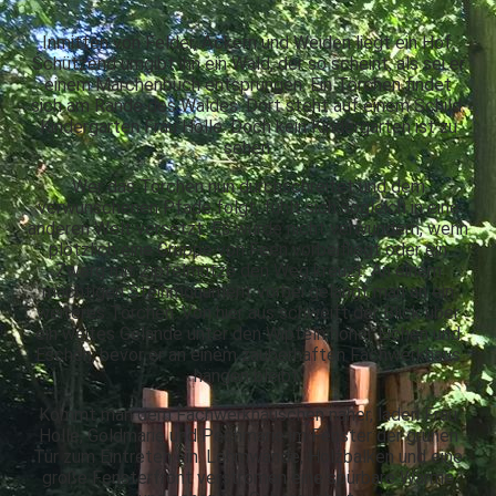
Inmitten von Felder, Äckern und Weiden liegt ein Hof.
Schützend umgibt ihn ein Wald, der so scheint, als sei er
einem Märchenbuch entsprungen. Ein Törchen findet
sich am Rande des Waldes. Dort steht auf einem Schild:
Kindergarten Frau Holle. Doch kein Kindergarten ist zu
sehen.
Wer das Törchen nun durchschreitet und dem
verwunschenen Pfade folgt, fühlt sich sogleich in eine
anderen Welt versetzt. Es würde nicht verwundern, wenn
plötzlich eine Gruppe von Feen vorbeifliegt oder ein
Zwerg mit Zipfelmütze den Weg kreuzt. An einem
mächtigen Steinmonument vorbei gelangt man an ein
weiteres Törchen. Von hier aus schweift der Blick über
ein weites Gelände unter den Wipfeln hoher Eichen und
Eschen, bevor er an einem zauberhaften Fachwerkhaus
hängen bleibt.
Kommt man dem Fachwerkhäuschen näher, laden Frau
Holle, Goldmarie und Pechmarie im Fenster der grünen
Tür zum Eintreten ein. Lehmwände, Holzbalken und eine
große Fensterfront verströmen eine spürbare Wärme